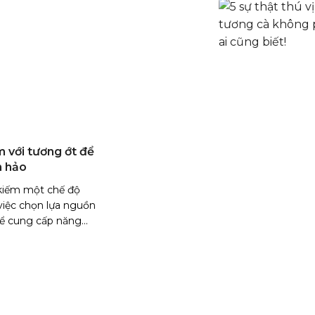
với tương ớt để
n hảo
 kiếm một chế độ
việc chọn lựa nguồn
 cung cấp năng...