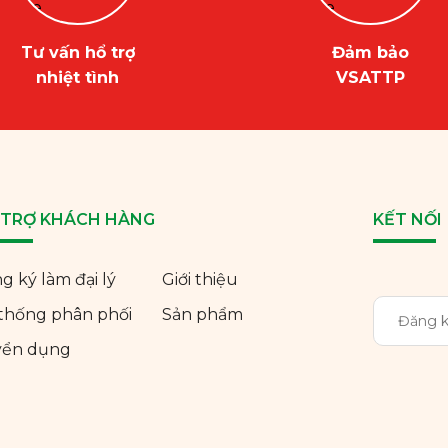
Tư vấn hổ trợ
Đảm bảo
nhiệt tình
VSATTP
 TRỢ KHÁCH HÀNG
KẾT NỐI
g ký làm đại lý
Giới thiệu
thống phân phối
Sản phẩm
yển dụng