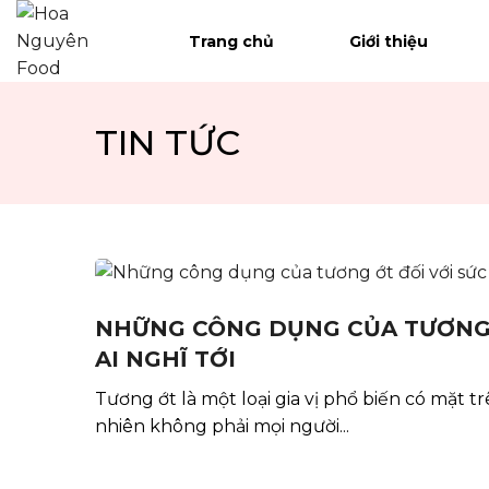
Trang chủ
Trang chủ
Giới thiệu
Giới thiệu
TIN TỨC
Sản phẩm
Hệ thống phân phối
Tin tức
Tuyển dụng
NHỮNG CÔNG DỤNG CỦA TƯƠNG Ớ
AI NGHĨ TỚI
Liên hệ
Tương ớt là một loại gia vị phổ biến có mặt t
nhiên không phải mọi người...