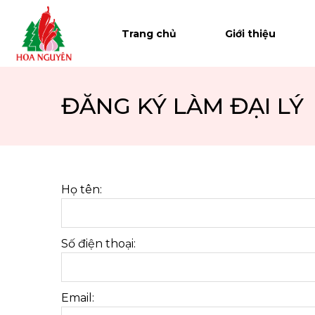
Trang chủ
Trang chủ
Giới thiệu
Giới thiệu
Sản phẩm
ĐĂNG KÝ LÀM ĐẠI LÝ
Hệ thống phân phối
Tin tức
Họ tên:
Tuyển dụng
Liên hệ
Số điện thoại:
Email: