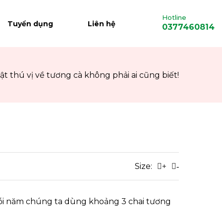
Hotline
Tuyển dụng
Liên hệ
0377460814
hật thú vị về tương cà không phải ai cũng biết!
Size:
+
-
h mỗi năm chúng ta dùng khoảng 3 chai tương