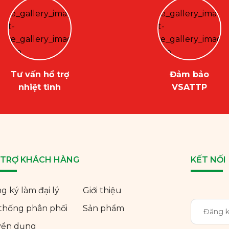
Tư vấn hổ trợ
Đảm bảo
nhiệt tình
VSATTP
 TRỢ KHÁCH HÀNG
KẾT NỐI
g ký làm đại lý
Giới thiệu
thống phân phối
Sản phẩm
yển dụng