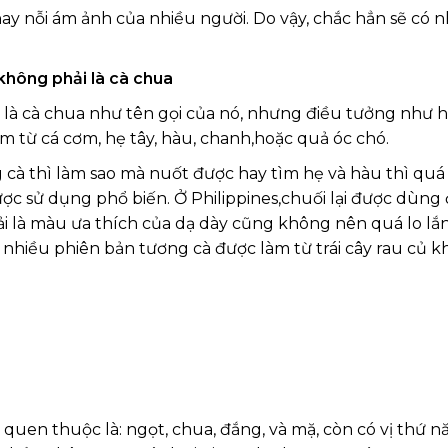
y nỗi ám ảnh của nhiều người. Do vậy, chắc hẳn sẽ có nh
không phải là cà chua
là cà chua như tên gọi của nó, nhưng điều tưởng như hi
m từ cá cơm, hẹ tây, hàu, chanh,hoặc quả óc chó.
g cà thì làm sao mà nuốt được hay tìm hẹ và hàu thì qu
được sử dụng phổ biến. Ở Philippines,chuối lại được dùng
là màu ưa thích của dạ dày cũng không nên quá lo lắng
hiều phiên bản tương cà được làm từ trái cây rau củ khá
quen thuộc là: ngọt, chua, đắng, và mặ, còn có vị thứ nă