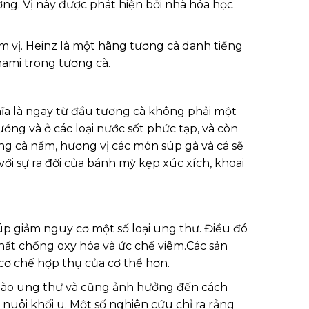
ơng. Vị này được phát hiện bởi nhà hóa học
m vị. Heinz là một hãng tương cà danh tiếng
mami trong tương cà.
hĩa là ngay từ đầu tương cà không phải một
ng và ở các loại nước sốt phức tạp, và còn
ng cà nấm, hương vị các món súp gà và cá sẽ
i sự ra đời của bánh mỳ kẹp xúc xích, khoai
iúp giảm nguy cơ một số loại ung thư. Điều đó
hất chống oxy hóa và ức chế viêm.Các sản
ơ chế hợp thụ của cơ thể hơn.
ế bào ung thư và cũng ảnh hưởng đến cách
nuôi khối u. Một số nghiên cứu chỉ ra rằng