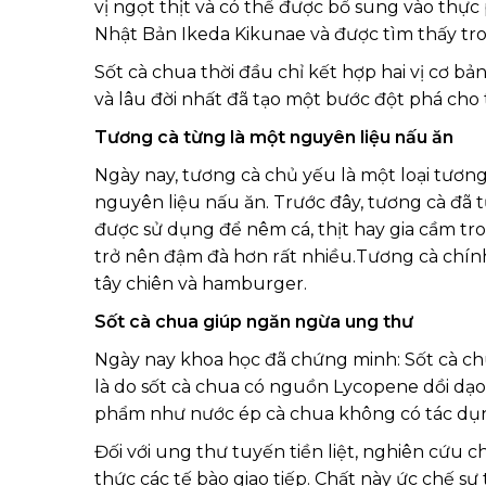
vị ngọt thịt và có thể được bổ sung vào thực
Nhật Bản Ikeda Kikunae và được tìm thấy tro
Sốt cà chua thời đầu chỉ kết hợp hai vị cơ 
và lâu đời nhất đã tạo một bước đột phá cho
Tương cà từng là một nguyên liệu nấu ăn
Ngày nay, tương cà chủ yếu là một loại tươn
nguyên liệu nấu ăn. Trước đây, tương cà đã 
được sử dụng để nêm cá, thịt hay gia cầm tr
trở nên đậm đà hơn rất nhiều.Tương cà chính
tây chiên và hamburger.
Sốt cà chua giúp ngăn ngừa ung thư
Ngày nay khoa học đã chứng minh: Sốt cà chua
là do sốt cà chua có nguồn Lycopene dồi dạo
phẩm như nước ép cà chua không có tác dụng
Đối với ung thư tuyến tiền liệt, nghiên cứu
thức các tế bào giao tiếp. Chất này ức chế 