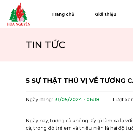
Trang chủ
Trang chủ
Giới thiệu
Giới thiệu
Sản phẩm
TIN TỨC
Hệ thống phân phối
Tin tức
5 SỰ THẬT THÚ VỊ VỀ TƯƠNG C
Tuyển dụng
Ngày đăng:
31/05/2024 - 06:18
Lượt xe
Liên hệ
Ngày nay, tương cà không lấy gì làm xa lạ vớ
cà, trong đó trẻ em và thiếu niên là hai độ tu