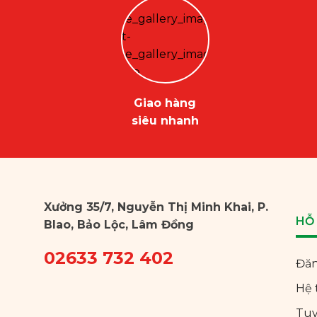
Giao hàng
siêu nhanh
Xưởng 35/7, Nguyễn Thị Minh Khai, P.
HỖ
Blao, Bảo Lộc, Lâm Đồng
02633 732 402
Đăn
Hệ 
Tu