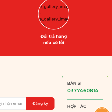
Đổi trả hàng
nếu có lỗi
BÁN SỈ
0377460814
HỢP TÁC