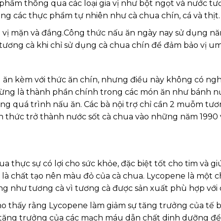
 phẩm thông qua các loại gia vị như bột ngọt và nước tư
ng các thực phẩm tự nhiên như cà chua chín, cá và thịt.
bản vị mặn và đắng.Công thức nấu ăn ngày nay sử dụng nă
 tương cà khi chỉ sử dụng cà chua chín để đảm bảo vị u
g ăn kèm với thức ăn chín, nhưng điều này không có ng
từng là thành phần chính trong các món ăn như bánh nướ
ong quá trình nấu ăn. Các bà nội trợ chỉ cần 2 muỗm tươ
 thức trở thành nước sốt cà chua vào những năm 1990 vớ
 thực sự có lợi cho sức khỏe, đặc biệt tốt cho tim và g
 là chất tạo nên màu đỏ của cà chua. Lycopene là một c
 như tương cà vì tương cà được sản xuất phù hợp với c
 cho thấy rằng Lycopene làm giảm sự tăng trưởng của t
sự tăng trưởng của các mạch máu dẫn chất dinh dưỡng để 