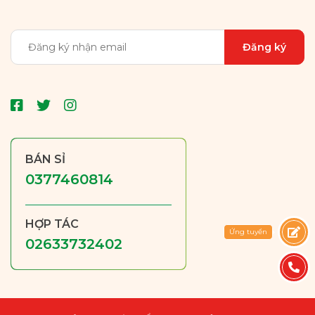
BÁN SỈ
0377460814
HỢP TÁC
Ứng tuyển
02633732402