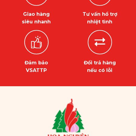
Giao hàng
Tư vấn hổ trợ
siêu nhanh
nhiệt tình
Đảm bảo
Đổi trả hàng
VSATTP
nếu có lỗi