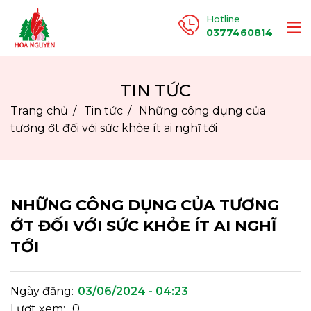
Trang chủ
Hotline
0377460814
Giới thiệu
TIN TỨC
Sản phẩm
Trang chủ
Tin tức
Những công dụng của
Hệ thống phân phối
tương ớt đối với sức khỏe ít ai nghĩ tới
Tin tức
Tuyển dụng
NHỮNG CÔNG DỤNG CỦA TƯƠNG
ỚT ĐỐI VỚI SỨC KHỎE ÍT AI NGHĨ
Liên hệ
TỚI
Ngày đăng:
03/06/2024 - 04:23
Lượt xem:
0