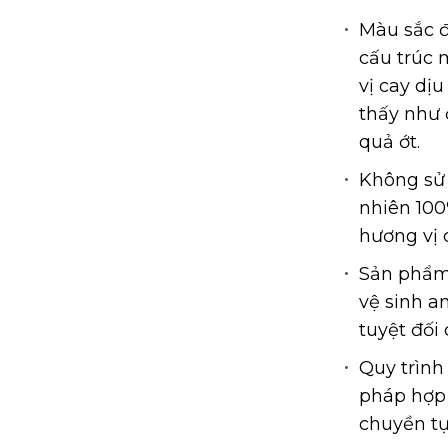
Màu sắc đỏ
cấu trúc
vị cay dị
thấy như 
quả ớt.
Không sử 
nhiên 100
hương vị c
Sản phẩm
vệ sinh a
tuyệt đối
Quy trình
pháp hợp 
chuyền tự