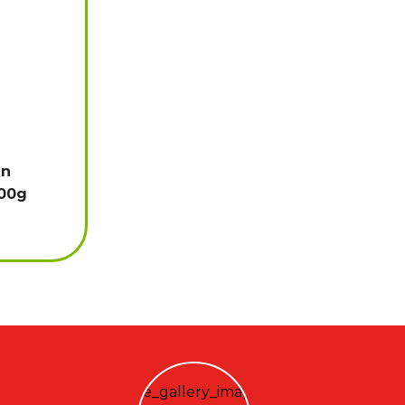
ên
700g