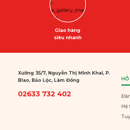
Giao hàng
siêu nhanh
Xưởng 35/7, Nguyễn Thị Minh Khai, P.
HỖ
Blao, Bảo Lộc, Lâm Đồng
02633 732 402
Đăn
Hệ 
Tu