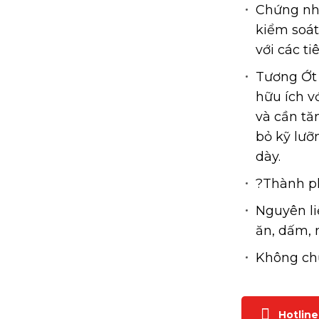
Chứng nh
kiểm soát
với các 
Tương Ớt 
hữu ích v
và cần tă
bỏ kỹ lưỡ
dày.
?Thành p
Nguyên li
ăn, dấm, 
Không ch
Hotline