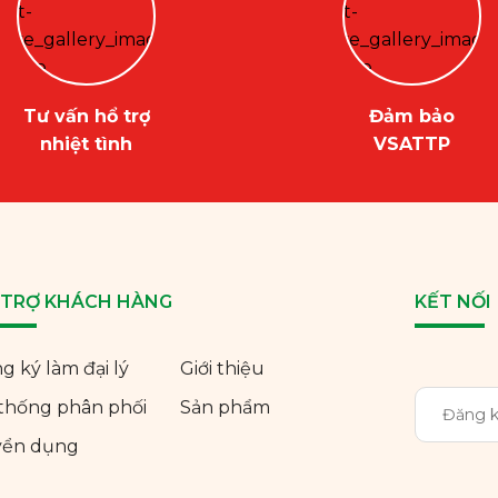
Tư vấn hổ trợ
Đảm bảo
nhiệt tình
VSATTP
 TRỢ KHÁCH HÀNG
KẾT NỐI
g ký làm đại lý
Giới thiệu
thống phân phối
Sản phẩm
yển dụng