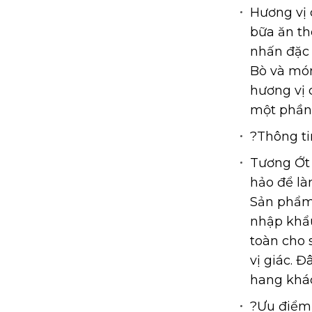
Hương vị 
bữa ăn t
nhấn đặc 
Bò và món
hương vị 
một phần 
?Thông ti
Tương Ớt 
hảo để là
Sản phẩm 
nhập khẩu
toàn cho s
vị giác. Đ
hang khá
?Ưu điểm 